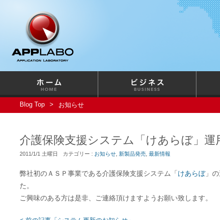
Blog Top
お知らせ
介護保険支援システム「けあらぼ」運
2011/1/1 土曜日
カテゴリー :
お知らせ
,
新製品発売
,
最新情報
弊社初のＡＳＰ事業である介護保険支援システム「
けあらぼ
」の
た。
ご興味のある方は是非、ご連絡頂けますようお願い致します。