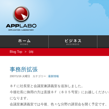
Blog Top
0年
事務所拡張
2007/1/16 火曜日
カテゴリー :
最新情報
８Ｆに社長室と会議室兼講義室を追加しました。
今後社長に御用の方は直接８Ｆ（８０５号室）にお越しください
になります。
会議室兼講義室では今後、色々な分野の講習会を開く予定です。