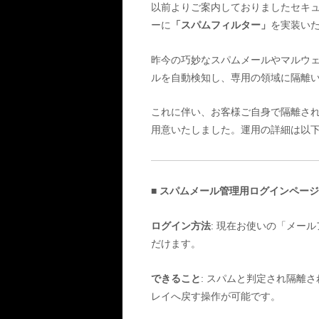
以前よりご案内しておりましたセキ
ーに
「スパムフィルター」
を実装い
昨今の巧妙なスパムメールやマルウ
ルを自動検知し、専用の領域に隔離
これに伴い、お客様ご自身で隔離さ
用意いたしました。運用の詳細は以
■ スパムメール管理用ログインページ
ログイン方法
: 現在お使いの「メー
だけます。
できること
: スパムと判定され隔離
レイへ戻す操作が可能です。