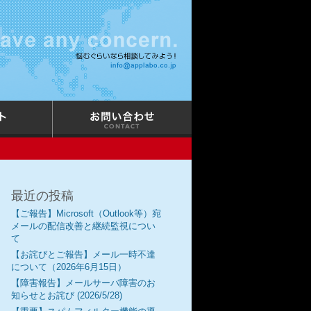
最近の投稿
【ご報告】Microsoft（Outlook等）宛
メールの配信改善と継続監視につい
て
【お詫びとご報告】メール一時不達
について（2026年6月15日）
【障害報告】メールサーバ障害のお
知らせとお詫び (2026/5/28)