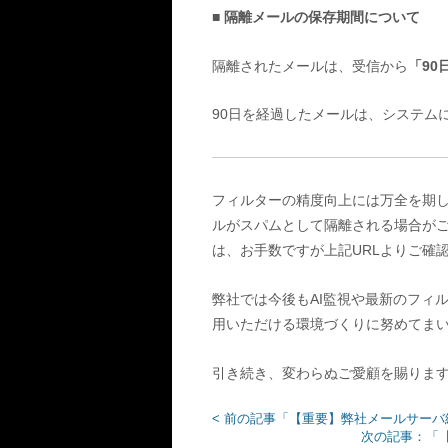
■ 隔離メールの保存期間について
隔離されたメールは、受信から
「90
90日を経過したメールは、システム
フィルターの精度向上には万全を期し
ルがスパムとして隔離される場合がご
は、お手数ですが上記URLよりご確
弊社では今後もAI監視や最新のフィ
用いただける環境づくりに努めてま
引き続き、変わらぬご愛顧を賜りま
< 前の記事「【重要】弊社メールサー
次の記事：「【障