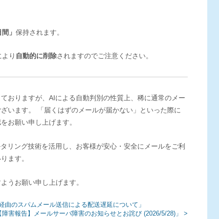
日間」
保持されます。
により
自動的に削除
されますのでご注意ください。
ておりますが、AIによる自動判別の性質上、稀に通常のメー
ざいます。 「届くはずのメールが届かない」といった際に
認をお願い申し上げます。
ルタリング技術を活用し、お客様が安心・安全にメールをご利
いります。
すようお願い申し上げます。
バ経由のスパムメール送信による配送遅延について」
害報告】メールサーバ障害のお知らせとお詫び (2026/5/28)」 >