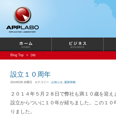
Blog Top
0年
設立１０周年
2014/5/28 水曜日
カテゴリー :
お知らせ
,
最新情報
２０１４年５月２８日で弊社も満１０歳を迎え
設立からついに１０年が経ちました。この１０
りました。