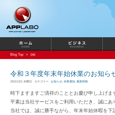
Blog Top
0年
令和３年度年末年始休業のお知ら
2021/12/1 水曜日
カテゴリー :
お知らせ
,
休業通知
,
最新情報
時下ますますご清祥のこととお慶び申し上げま
平素は当社サービスをご利用いただき、誠にあ
当社では、誠に勝手ながら、年末年始休暇を下