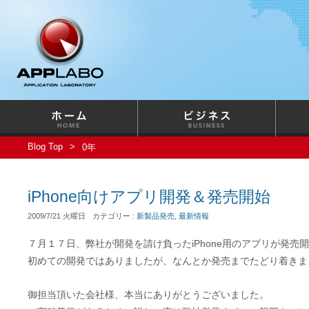
Blog Top
0年
iPhone向けアプリ開発＆発売開始
2009/7/21 火曜日
カテゴリー :
新製品発売
,
最新情報
７月１７日、弊社が開発を請け負ったiPhone用のアプリが発売
初めての開発ではありましたが、なんとか発売までたどり着きま
御担当頂いた会社様、本当にありがとうございました。