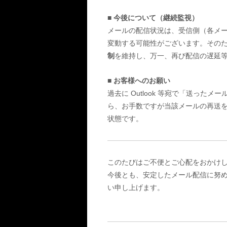
■ 今後について（継続監視）
メールの配信状況は、受信側（各メ
変動する可能性がございます。その
制
を維持し、万一、再び配信の遅延
■ お客様へのお願い
過去に Outlook 等宛で「送っ
ら、お手数ですが当該メールの再送
状態です。
このたびはご不便とご心配をおかけ
今後とも、安定したメール配信に努
い申し上げます。