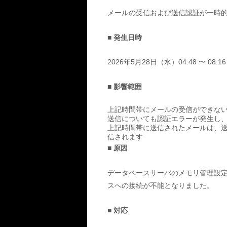
メールの受信および送信認証が一時
■ 発生日時
2026年5月28日（水）04:48 〜 08
■ 影響範囲
上記時間帯にメールの受信ができな
送信についても認証エラーが発生し
上記時間帯に送信されたメールは、
信されます
■ 原因
データベースサーバのメモリ管理設
スへの接続が不能となりました。
■ 対応