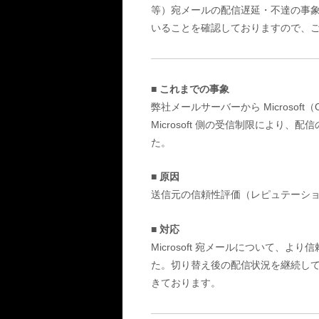
等）宛メールの配信遅延・不達の事
いることを確認しておりますので、
■ これまでの事象
弊社メールサーバーから Microsof
Microsoft 側の受信制限により
た。
■ 原因
送信元の信頼性評価（レピュテーション）
■ 対応
Microsoft 宛メールについて、
た。切り替え後の配信状況を継続して確
きております。