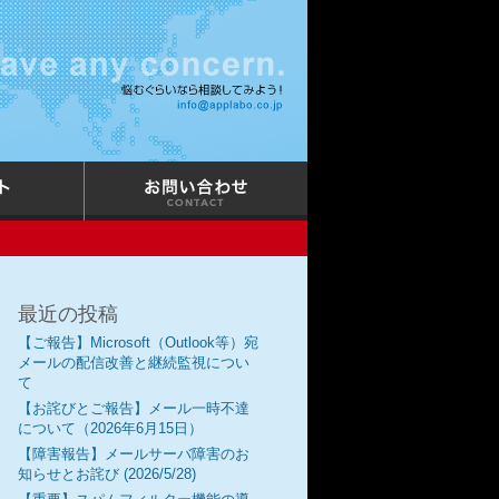
最近の投稿
【ご報告】Microsoft（Outlook等）宛
メールの配信改善と継続監視につい
て
【お詫びとご報告】メール一時不達
について（2026年6月15日）
【障害報告】メールサーバ障害のお
知らせとお詫び (2026/5/28)