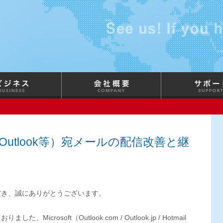
t（Outlook等）宛メールの配信改善と継
だき、誠にありがとうございます。
crosoft（Outlook.com / Outlook.jp / Hotmail